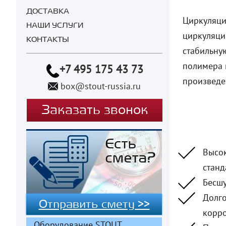
ДОСТАВКА
Циркуляци
НАШИ УСЛУГИ
циркуляци
КОНТАКТЫ
стабильну
полимера 
+7 495 175 43 73
произведе
box@stout-russia.ru
Заказать звонок
Высок
стан
Бесшу
Долго
Отправить смету >>
корро
Оборудование STOUT