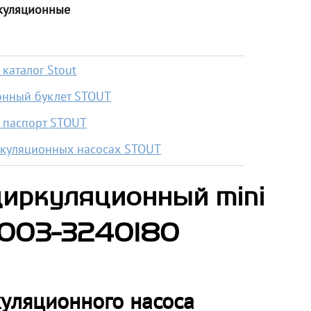
куляционные
каталог Stout
нный буклет STOUT
 паспорт STOUT
ркуляционных насосах STOUT
циркуляционный mini
0003-3240180
куляционного насоса