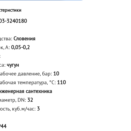
ктеристики
03-3240180
дства:
Словения
к, А:
0,05-0,2
с
са:
чугун
абочее давление, бар:
10
абочая температура, °С:
110
нженерная сантехника
аметр, DN:
32
сть, куб.м/час:
3
P44