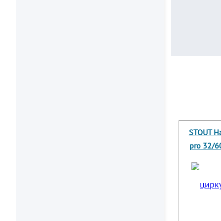
STOUT На
pro 32/6