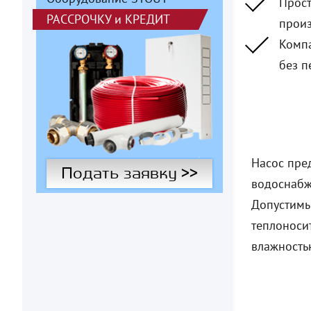
Прост
РАССРОЧКУ
и
КРЕДИТ
произ
Компа
без п
Насос пре
Подать заявку >>
водоснабж
Допустимы
теплоносит
влажность