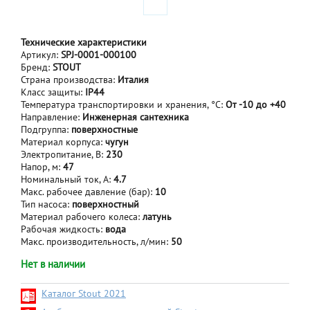
Технические характеристики
Артикул:
SPJ-0001-000100
Бренд:
STOUT
Страна производства:
Италия
Класс защиты:
IP44
Температура транспортировки и хранения, °С:
От -10 до +40
Направление:
Инженерная сантехника
Подгруппа:
поверхностные
Материал корпуса:
чугун
Электропитание, В:
230
Напор, м:
47
Номинальный ток, А:
4.7
Макс. рабочее давление (бар):
10
Тип насоса:
поверхностный
Материал рабочего колеса:
латунь
Рабочая жидкость:
вода
Макc. производительность, л/мин:
50
Нет в наличии
Каталог Stout 2021