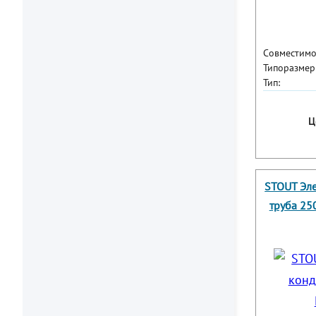
Совместимо
Типоразмер
Тип:
Ц
STOUT Эл
труба 25