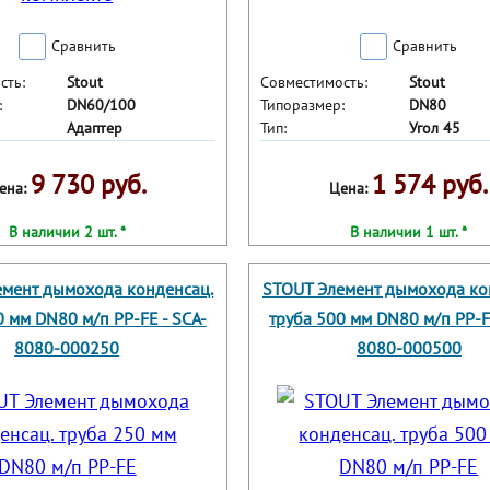
Сравнить
Сравнить
сть:
Stout
Совместимость:
Stout
:
DN60/100
Типоразмер:
DN80
Адаптер
Тип:
Угол 45
9 730 руб.
1 574 руб.
ена:
Цена:
В наличии 2 шт. *
В наличии 1 шт. *
емент дымохода конденсац.
STOUT Элемент дымохода ко
0 мм DN80 м/п PP-FE - SCA-
труба 500 мм DN80 м/п PP-F
8080-000250
8080-000500