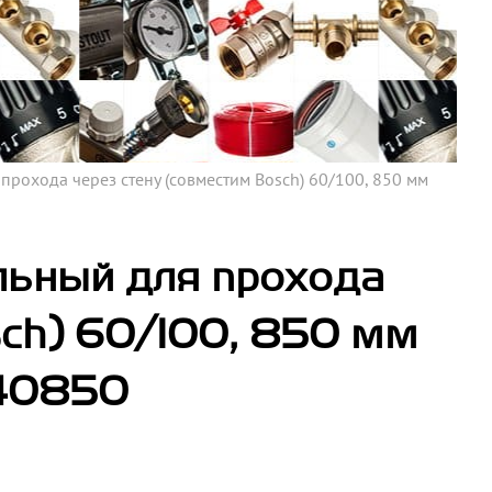
рохода через стену (совместим Bosch) 60/100, 850 мм
льный для прохода
sch) 60/100, 850 мм
240850