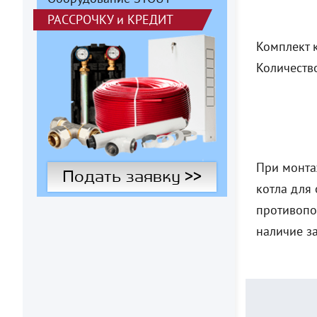
РАССРОЧКУ
и
КРЕДИТ
Комплект 
Количество
При монта
Подать заявку >>
котла для 
противопо
наличие з