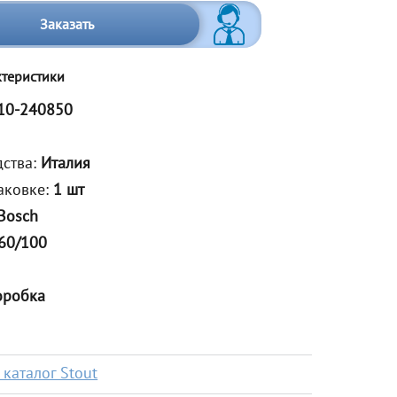
Заказать
ктеристики
10-240850
дства:
Италия
аковке:
1 шт
Bosch
60/100
оробка
каталог Stout