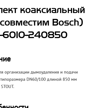
лект коаксиальный
(совместим Bosch)
A-6010-240850
ние
для организации дымоудаления и подачи
е типоразмера DN60/100 длиной 850 мм
 STOUT.
бенности