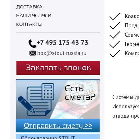
ДОСТАВКА
Коакс
НАШИ УСЛУГИ
Предн
КОНТАКТЫ
Совме
+7 495 175 43 73
Герме
box@stout-russia.ru
Компа
Заказать звонок
Системы д
Используе
отвода про
Отправить смету >>
Оборудование STOUT