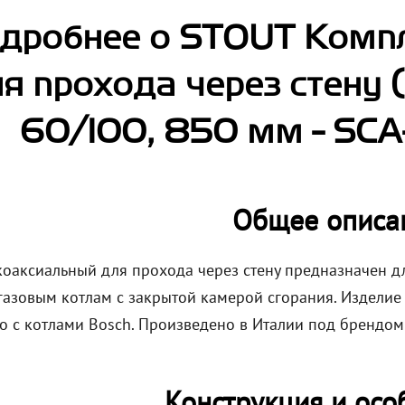
дробнее о STOUT Комп
я прохода через стену 
60/100, 850 мм - SC
Общее описа
коаксиальный для прохода через стену предназначен 
 газовым котлам с закрытой камерой сгорания. Издели
о с котлами Bosch. Произведено в Италии под брендом
Конструкция и осо