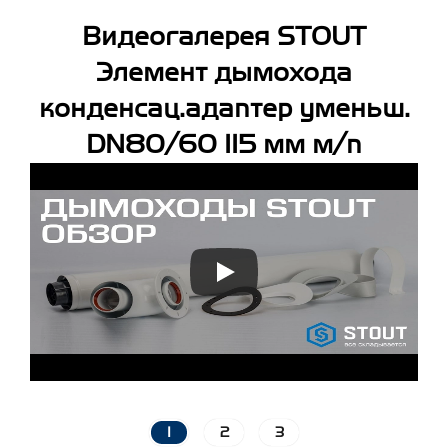
Видеогалерея STOUT
Элемент дымохода
конденсац.адаптер уменьш.
DN80/60 115 мм м/п
1
2
3