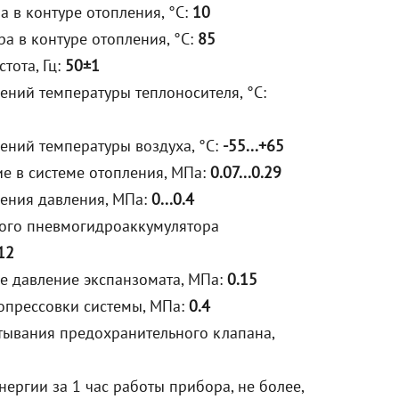
а в контуре отопления, °С:
10
ра в контуре отопления, °С:
85
тота, Гц:
50±1
ений температуры теплоносителя, °C:
ений температуры воздуха, °C:
-55...+65
е в системе отопления, МПа:
0.07...0.29
ения давления, МПа:
0...0.4
ого пневмогидроаккумулятора
12
е давление экспанзомата, МПа:
0.15
 опрессовки системы, МПа:
0.4
тывания предохранительного клапана,
нергии за 1 час работы прибора, не более,