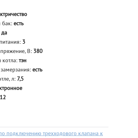
ектричество
 бак:
есть
:
да
 питания:
3
пряжение, В:
380
 котла:
тэн
 замерзания:
есть
тле, л:
7,5
ктронное
12
по подключению трехходового клапана к