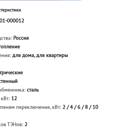
ктеристики
01-000012
дства:
Россия
топление
ения:
для дома, для квартиры
трические
стенный
обменника:
сталь
 кВт:
12
упеням переключения, кВт:
2 / 4 / 6 / 8 / 10
ков ТЭНов:
2