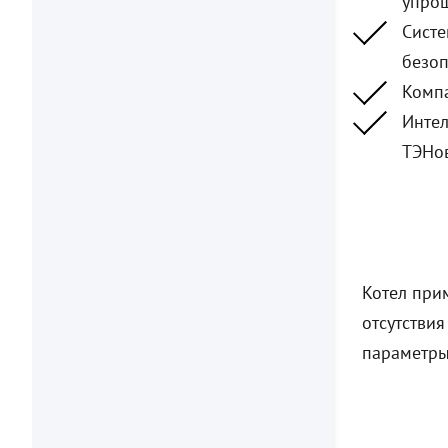
упрощ
Систе
безоп
Компа
Интел
ТЭНов
Котел при
отсутстви
параметры 