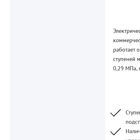
Электриче
коммерчес
работает 
ступеней м
0,29 МПа,
Ступе
подст
Налич