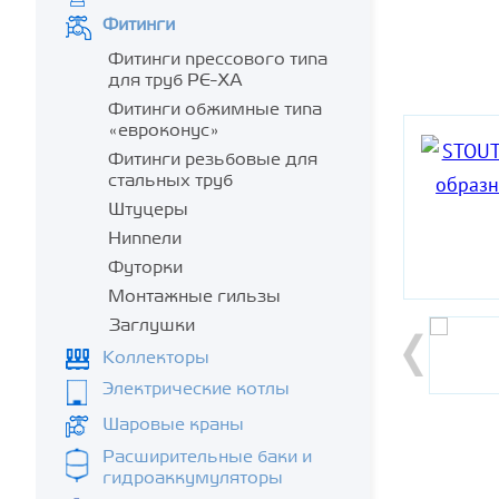
Фитинги
Фитинги прессового типа
для труб PE-XA
Фитинги обжимные типа
«евроконус»
Фитинги резьбовые для
стальных труб
Штуцеры
Ниппели
Футорки
Монтажные гильзы
Заглушки
Коллекторы
Электрические котлы
Шаровые краны
Расширительные баки и
гидроаккумуляторы