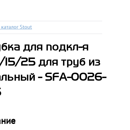
каталог Stout
бка для подкл-я
/15/25 для труб из
альный - SFA-0026-
5
ание