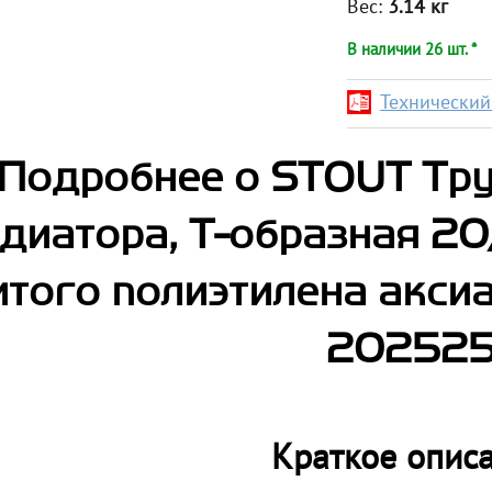
Вес:
3.14 кг
В наличии 26 шт. *
Технический 
Подробнее о STOUT Тру
диатора, Т-образная 20
того полиэтилена акси
20252
Краткое опис