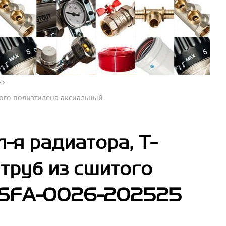
того полиэтилена аксиальный
-я радиатора, Т-
труб из сшитого
- SFA-0026-202525