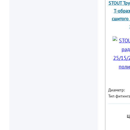
STOUT Тру
Т-образ
сшитого 
Диаметр:
Тип фитинга
Ц