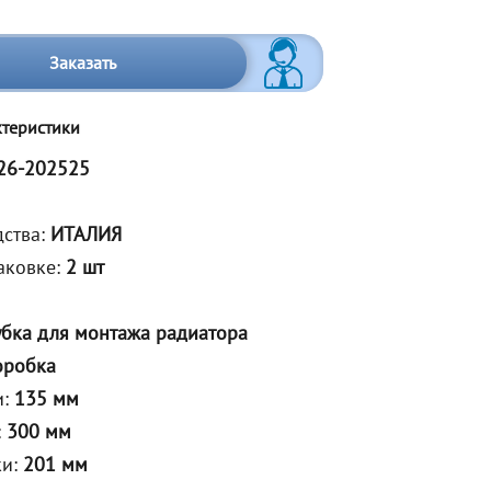
Заказать
ктеристики
26-202525
дства:
ИТАЛИЯ
аковке:
2 шт
убка для монтажа радиатора
оробка
и:
135 мм
:
300 мм
ки:
201 мм