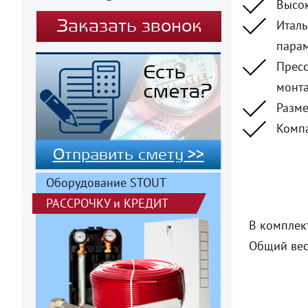
Высок
Италь
Заказать звонок
парам
Пресс
монта
Разме
Компа
Отправить смету >>
Оборудование STOUT
РАССРОЧКУ
и
КРЕДИТ
В комплект
Общий вес 