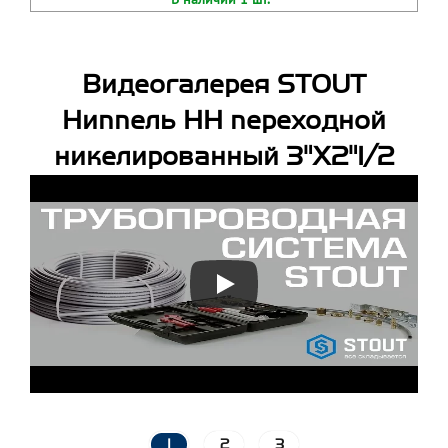
Видеогалерея STOUT
Ниппель НН переходной
никелированный 3"X2"1/2
1
2
3