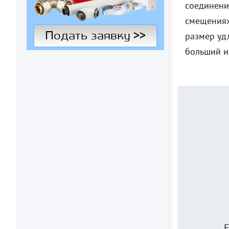
соединени
смещениях
Подать заявку >>
размер уд
больший и
Е