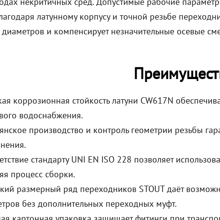
одах некритичных сред. Допустимые рабочие параметры
Благодаря латунному корпусу и точной резьбе переход
 диаметров и компенсирует незначительные осевые см
Преимущест
ая коррозионная стойкость латуни CW617N обеспечива
вого водоснабжения.
янское производство и контроль геометрии резьбы гар
нения.
етствие стандарту UNI EN ISO 228 позволяет использов
яя процесс сборки.
ий размерный ряд переходников STOUT даёт возможно
тров без дополнительных переходных муфт.
ая картонная упаковка защищает фитинги при транспо