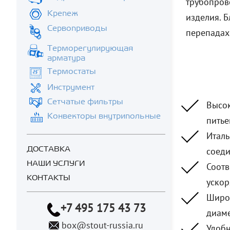
трубопров
Крепеж
изделия. 
Сервоприводы
перепадах
Терморегулирующая
арматура
Термостаты
Инструмент
Сетчатые фильтры
Высок
Конвекторы внутрипольные
питье
Италь
ДОСТАВКА
соеди
НАШИ УСЛУГИ
Соотв
КОНТАКТЫ
ускор
Широк
+7 495 175 43 73
диаме
box@stout-russia.ru
Удобн