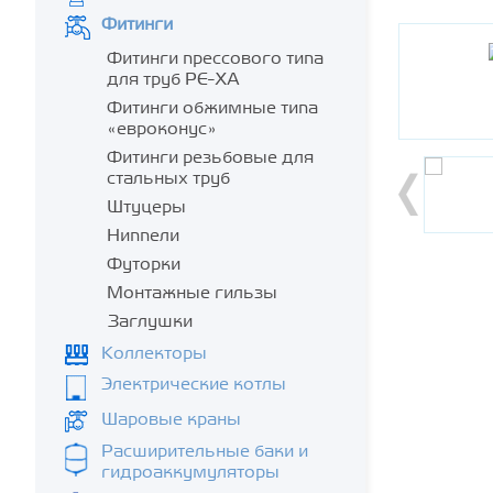
Фитинги
Фитинги прессового типа
для труб PE-XA
Фитинги обжимные типа
«евроконус»
Фитинги резьбовые для
стальных труб
Штуцеры
Ниппели
Футорки
Монтажные гильзы
Заглушки
Коллекторы
Электрические котлы
Шаровые краны
Расширительные баки и
гидроаккумуляторы