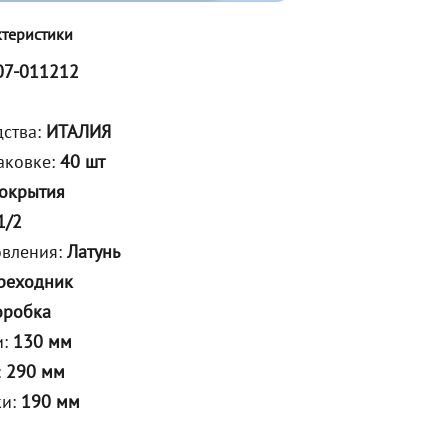
ктеристики
07-011212
дства:
ИТАЛИЯ
аковке:
40 шт
покрытия
1/2
овления:
Латунь
реходник
оробка
и:
130 мм
:
290 мм
ки:
190 мм