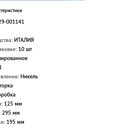
ктеристики
29-001141
дства:
ИТАЛИЯ
аковке:
10 шт
лированное
1
овления:
Никель
торка
оробка
и:
125 мм
:
295 мм
ки:
195 мм