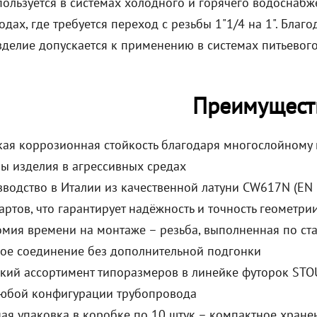
ользуется в системах холодного и горячего водоснабже
дах, где требуется переход с резьбы 1"1/4 на 1". Благ
зделие допускается к применению в системах питьевог
Преимущест
ая коррозионная стойкость благодаря многослойному 
ы изделия в агрессивных средах
водство в Италии из качественной латуни CW617N (EN
артов, что гарантирует надёжность и точность геометри
мия времени на монтаже – резьба, выполненная по стан
ое соединение без дополнительной подгонки
ий ассортимент типоразмеров в линейке футорок STO
любой конфигурации трубопровода
ая упаковка в коробке по 10 штук – компактное хранен