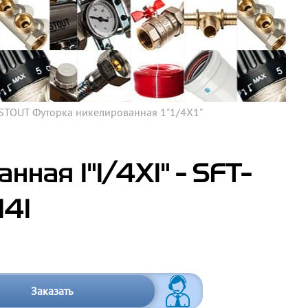
STOUT Футорка никелированная 1"1/4X1"
ная 1"1/4X1" - SFT-
141
Заказать