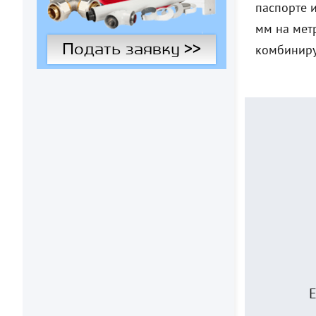
паспорте 
мм на мет
Подать заявку >>
комбиниру
Е