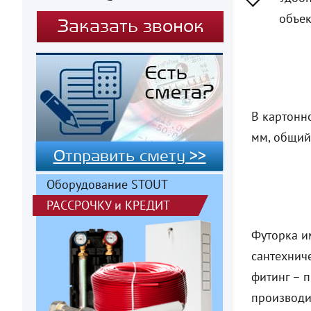
объек
Заказать звонок
В картонн
мм, общий 
Отправить смету >>
Оборудование STOUT
РАССРОЧКУ
и
КРЕДИТ
Футорка и
сантехниче
фитинг – 
производи