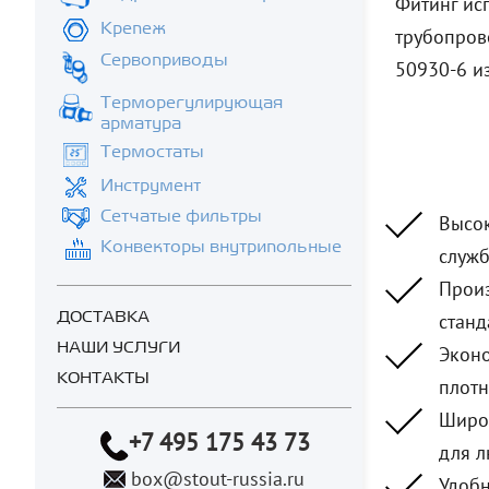
Фитинг исп
Крепеж
трубопрово
Сервоприводы
50930-6 и
Терморегулирующая
арматура
Термостаты
Инструмент
Сетчатые фильтры
Высок
Конвекторы внутрипольные
служб
Произ
ДОСТАВКА
станд
НАШИ УСЛУГИ
Эконо
КОНТАКТЫ
плотн
Широк
+7 495 175 43 73
для 
box@stout-russia.ru
Удобн