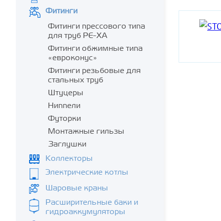
Фитинги
Фитинги прессового типа
для труб PE-XA
Фитинги обжимные типа
«евроконус»
Фитинги резьбовые для
стальных труб
Штуцеры
Ниппели
Футорки
Монтажные гильзы
Заглушки
Коллекторы
Электрические котлы
Шаровые краны
Расширительные баки и
гидроаккумуляторы