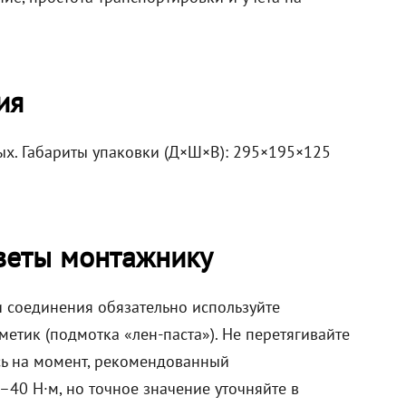
ия
ых. Габариты упаковки (Д×Ш×В): 295×195×125
веты монтажнику
и соединения обязательно используйте
етик (подмотка «лен-паста»). Не перетягивайте
ь на момент, рекомендованный
40 Н·м, но точное значение уточняйте в