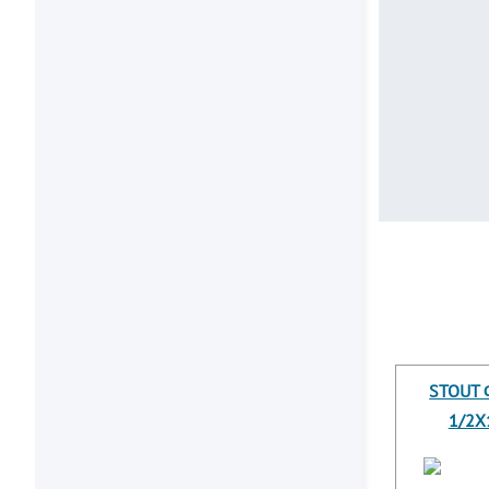
STOUT 
1/2X