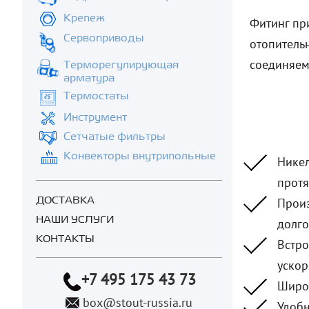
Крепеж
Фитинг при
Сервоприводы
отопитель
соединяем
Терморегулирующая
арматура
Термостаты
Инструмент
Сетчатые фильтры
Конвекторы внутрипольные
Никел
протя
ДОСТАВКА
Произ
НАШИ УСЛУГИ
долго
КОНТАКТЫ
Встро
ускор
+7 495 175 43 73
Широк
box@stout-russia.ru
Удобн