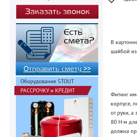
Заказать звонок
В картонн
шайбой из
Отправить смету >>
Оборудование STOUT
РАССРОЧКУ
и
КРЕДИТ
Фитинг им
корпусе, п
от руки, 
80 Н·м для
должна пр