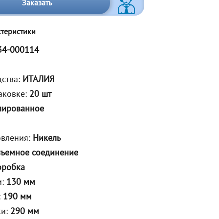
Заказать
ктеристики
34-000114
дства:
ИТАЛИЯ
аковке:
20 шт
лированное
овления:
Никель
зъемное соединение
оробка
и:
130 мм
:
190 мм
ки:
290 мм