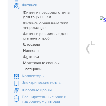
Фитинги
Фитинги прессового типа
для труб PE-XA
Фитинги обжимные типа
«евроконус»
Фитинги резьбовые для
стальных труб
Штуцеры
Ниппели
Футорки
Монтажные гильзы
Заглушки
Коллекторы
Электрические котлы
Шаровые краны
Расширительные баки и
гидроаккумуляторы