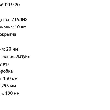
36-003420
дства:
ИТАЛИЯ
аковке:
10 шт
покрытия
ия:
20 мм
овления:
Латунь
уцер
оробка
и:
130 мм
:
295 мм
ки:
190 мм