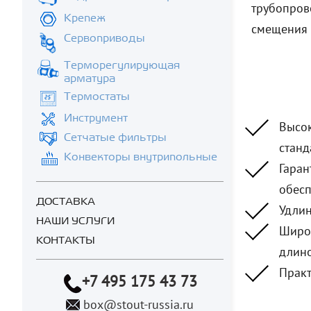
трубопров
Крепеж
смещения 
Сервоприводы
Терморегулирующая
арматура
Термостаты
Инструмент
Высок
Сетчатые фильтры
станд
Конвекторы внутрипольные
Гаран
обесп
ДОСТАВКА
Удлин
НАШИ УСЛУГИ
Широк
КОНТАКТЫ
длино
Практ
+7 495 175 43 73
box@stout-russia.ru