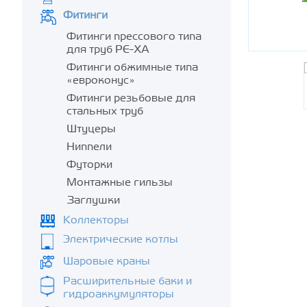
Фитинги
Фитинги прессового типа
для труб PE-XA
Фитинги обжимные типа
«евроконус»
Фитинги резьбовые для
стальных труб
Штуцеры
Ниппели
Футорки
Монтажные гильзы
Заглушки
Коллекторы
Электрические котлы
Шаровые краны
Расширительные баки и
гидроаккумуляторы