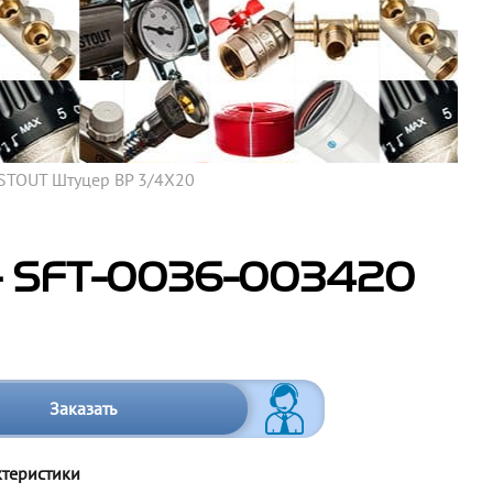
STOUT Штуцер ВР 3/4X20
- SFT-0036-003420
Заказать
ктеристики