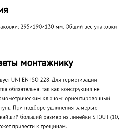
ия
паковки: 295×190×130 мм. Общий вес упаковки
веты монтажнику
вует UNI EN ISO 228. Для герметизации
ка обязательна, так как конструкция не
инамометрическим ключом: ориентировочный
атунь. При подборе удлинения замерьте
жайший больший размер из линейки STOUT (10,
может привести к трещинам.