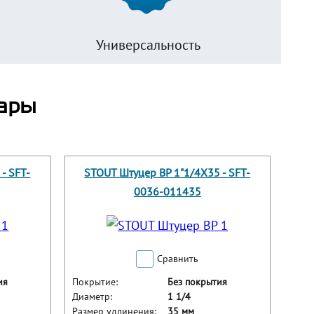
Универсальность
ары
- SFT-
STOUT Штуцер ВР 1"1/4X35 - SFT-
0036-011435
Сравнить
ия
Покрытие:
Без покрытия
Диаметр:
1 1/4
Размер удлинения:
35 мм