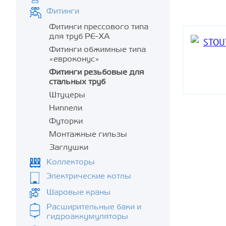
Фитинги
Фитинги прессового типа
для труб PE-XA
Фитинги обжимные типа
«евроконус»
Фитинги резьбовые для
стальных труб
Штуцеры
Ниппели
Футорки
Монтажные гильзы
Заглушки
Коллекторы
Электрические котлы
Шаровые краны
Расширительные баки и
гидроаккумуляторы