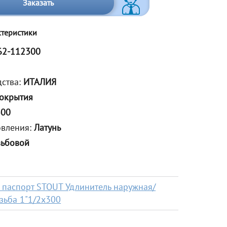
Заказать
ктеристики
62-112300
дства:
ИТАЛИЯ
покрытия
300
овления:
Латунь
зьбовой
 паспорт STOUT Удлинитель наружная/
зьба 1"1/2x300