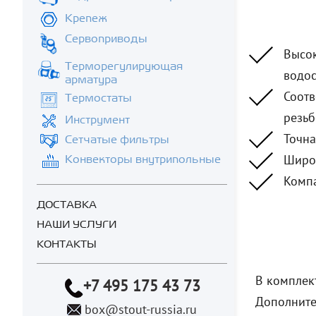
Крепеж
Сервоприводы
Высок
Терморегулирующая
водо
арматура
Соотв
Термостаты
резьб
Инструмент
Точна
Сетчатые фильтры
Широк
Конвекторы внутрипольные
Компа
ДОСТАВКА
НАШИ УСЛУГИ
КОНТАКТЫ
В комплект
+7 495 175 43 73
Дополните
box@stout-russia.ru