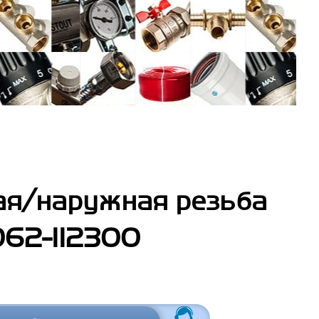
ая/наружная резьба
062-112300