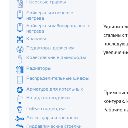
Насосные группы
Бойлеры косвенного
нагрева
Удлинител
Бойлеры комбинированного
нагрева
стальных 
Клапаны
последующ
Редукторы давления
увеличени
Коаксиальные дымоходы
Радиаторы
Распределительные шкафы
Арматура для котельных
Применяетс
Воздухоотводчики
контурах.
Гибкая подводка
Рабочие п
Аксессуары и запчасти
Гидравлические стрелки