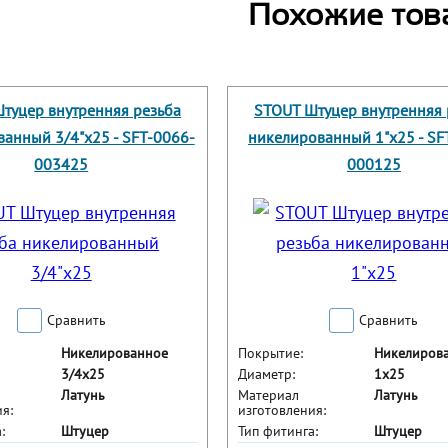
Похожие тов
туцер внутренняя резьба
STOUT Штуцер внутренняя 
анный 3/4"x25 - SFT-0066-
никелированный 1"x25 - SF
003425
000125
Сравнить
Сравнить
Никелированное
Покрытие:
Никелиров
3/4x25
Диаметр:
1x25
Латунь
Материал
Латунь
я:
изготовления:
:
Штуцер
Тип фитинга:
Штуцер