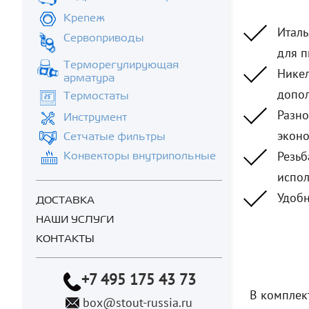
Крепеж
Италь
Сервоприводы
для п
Терморегулирующая
Никел
арматура
допол
Термостаты
Разно
Инструмент
эконо
Сетчатые фильтры
Резьб
Конвекторы внутрипольные
испол
Удобн
ДОСТАВКА
НАШИ УСЛУГИ
КОНТАКТЫ
+7 495 175 43 73
В комплект
box@stout-russia.ru