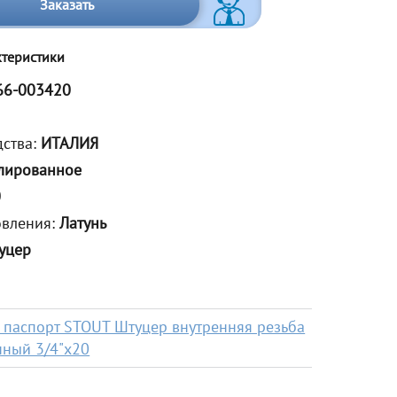
Заказать
ктеристики
66-003420
дства:
ИТАЛИЯ
лированное
0
овления:
Латунь
уцер
 паспорт STOUT Штуцер внутренняя резьба
ный 3/4"x20