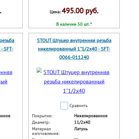
.
495.00 руб.
Цена:
В наличии 50 шт. *
резьба
STOUT Штуцер внутренняя резьба
- SFT-
никелированный 1"1/2x40 - SFT-
0066-011240
Сравнить
анное
Покрытие:
Никелированное
Диаметр:
11/2x40
Материал
Латунь
изготовления: