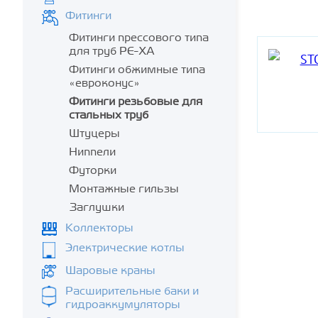
Фитинги
Фитинги прессового типа
для труб PE-XA
Фитинги обжимные типа
«евроконус»
Фитинги резьбовые для
стальных труб
Штуцеры
Ниппели
Футорки
Монтажные гильзы
Заглушки
Коллекторы
Электрические котлы
Шаровые краны
Расширительные баки и
гидроаккумуляторы