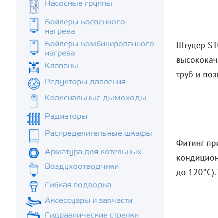
Насосные группы
Бойлеры косвенного
нагрева
Штуцер STO
Бойлеры комбинированного
нагрева
высококач
Клапаны
труб и по
Редукторы давления
Коаксиальные дымоходы
Радиаторы
Распределительные шкафы
Фитинг пр
Арматура для котельных
кондицион
Воздухоотводчики
до 120°C)
Гибкая подводка
Аксессуары и запчасти
Гидравлические стрелки