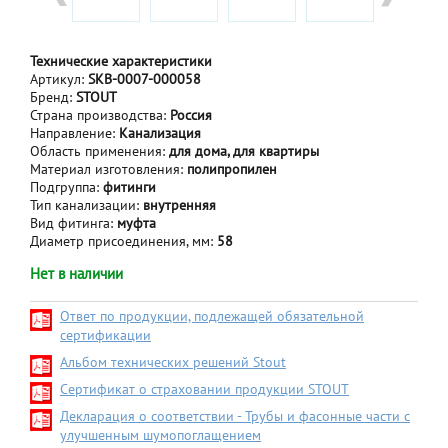
Технические характеристики
Артикул:
SKB-0007-000058
Бренд:
STOUT
Страна производства:
Россия
Направление:
Канализация
Область применения:
для дома, для квартиры
Материал изготовления:
полипропилен
Подгруппа:
фитинги
Тип канализации:
внутренняя
Вид фитинга:
муфта
Диаметр присоединения, мм:
58
Нет в наличии
Ответ по продукции, подлежащей обязательной
сертификации
Альбом технических решений Stout
Сертификат о страховании продукции STOUT
Декларация о соответствии - Трубы и фасонные части с
улучшенным шумопоглащением