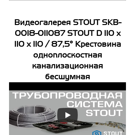
Видеогалерея STOUT SKB-
0018-011087 STOUT D 110 х
110 х 110 / 87,5° Крестовина
одноплоскостная
канализационная
бесшумная