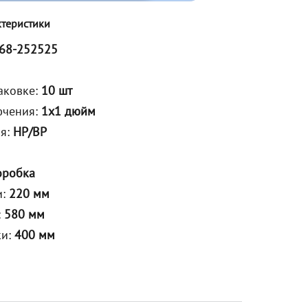
ктеристики
68-252525
аковке:
10 шт
ючения:
1х1 дюйм
ия:
НР/ВР
оробка
и:
220 мм
:
580 мм
ки:
400 мм