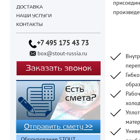
присоедин
ДОСТАВКА
произведе
НАШИ УСЛУГИ
КОНТАКТЫ
+7 495 175 43 73
box@stout-russia.ru
Внутр
переп
Заказать звонок
Гибко
образ
Рабоч
холод
Уплот
матер
Отправить смету >>
Униве
Оборудование STOUT