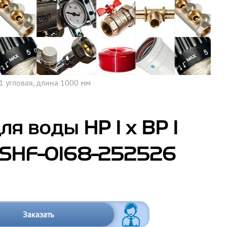
1 угловая, длина 1000 мм
я воды НР 1 х ВР 1
- SHF-0168-252526
Заказать