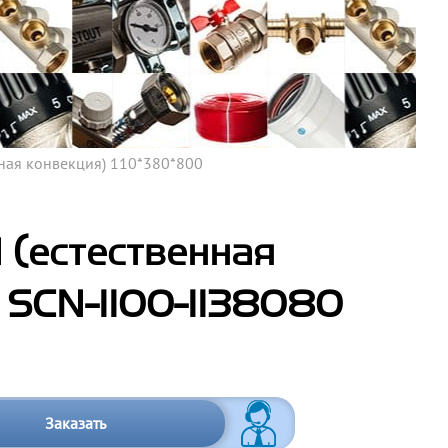
ная конвекция) 110*380*800
(естественная
 SCN-1100-1138080
Заказать