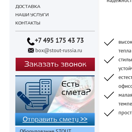
надёжност
ДОСТАВКА
НАШИ УСЛУГИ
КОНТАКТЫ
+7 495 175 43 73
высок
box@stout-russia.ru
тепл
стиль
Заказать звонок
устой
естес
офисо
малая
темпе
прост
Отправить смету >>
Оборудование STOUT