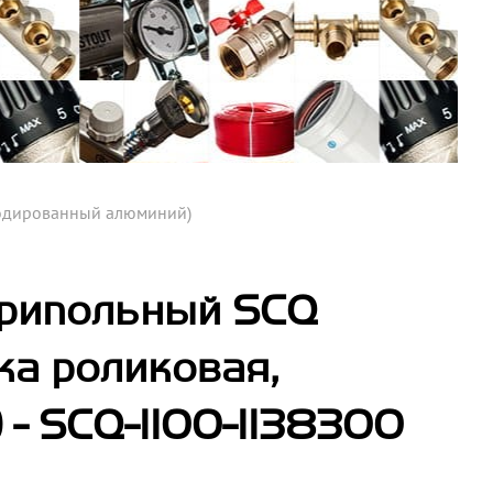
нодированный алюминий)
трипольный SCQ
ка роликовая,
- SCQ-1100-1138300