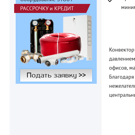
миним
РАССРОЧКУ
и
КРЕДИТ
Конвектор
давлением
офисов, м
Подать заявку >>
Благодаря
нежелател
центральн