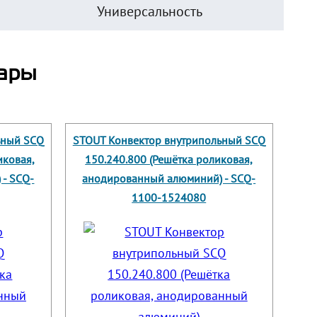
Универсальность
ары
ьный SCQ
STOUT Конвектор внутрипольный SCQ
иковая,
150.240.800 (Решётка роликовая,
- SCQ-
анодированный алюминий) - SCQ-
1100-1524080