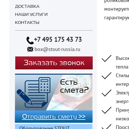
роликовой
ДОСТАВКА
монтирует
НАШИ УСЛУГИ
гарантиру
КОНТАКТЫ
+7 495 175 43 73
box@stout-russia.ru
Высо
Заказать звонок
тепла
Стиль
интер
Элект
энерг
Прину
Отправить смету >>
низко
Прост
Оборудование STOUT