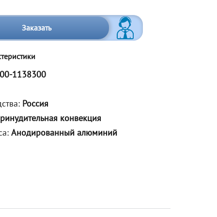
Заказать
ктеристики
00-1138300
дства:
Россия
ринудительная конвекция
са:
Анодированный алюминий
м