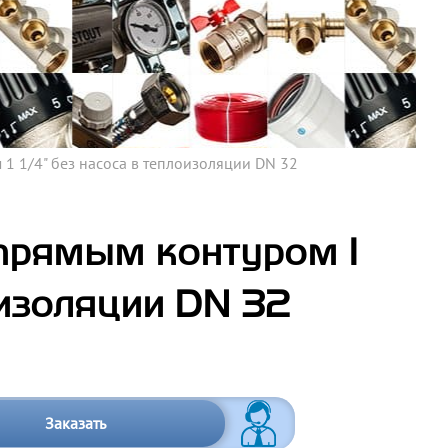
1 1/4" без насоса в теплоизоляции DN 32
прямым контуром 1
оизоляции DN 32
Заказать