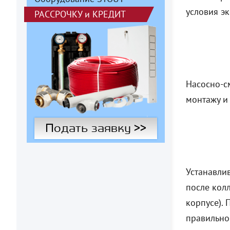
условия эк
РАССРОЧКУ
и
КРЕДИТ
Насосно-с
монтажу и 
Подать заявку >>
Устанавли
после кол
корпусе).
правильно