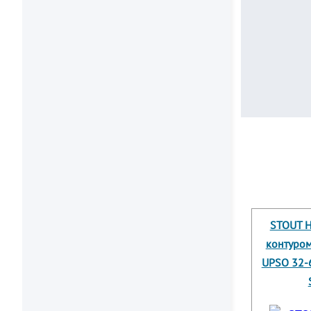
STOUT Н
контуром
UPSO 32-6