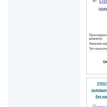
Присоедин
диаметр:
Наличие нас
Тип насосно
Це
STOUT
ходовым 
без на