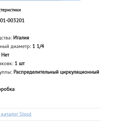
ктеристики
01-003201
дства:
Италия
ьный диаметр:
1 1/4
:
Нет
аковк:
1 шт
руппы:
Распределительный циркуляционный
оробка
каталог Stout