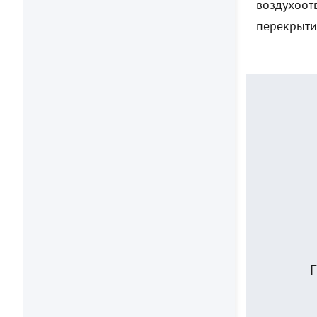
воздухоот
перекрыти
Е