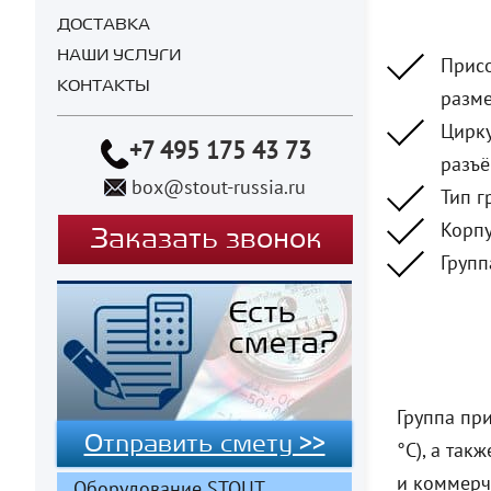
ДОСТАВКА
НАШИ УСЛУГИ
Присо
КОНТАКТЫ
разме
Цирку
+7 495 175 43 73
разъ
box@stout-russia.ru
Тип г
Корпу
Заказать звонок
Групп
Группа пр
Отправить смету >>
°C), а та
и коммерч
Оборудование STOUT