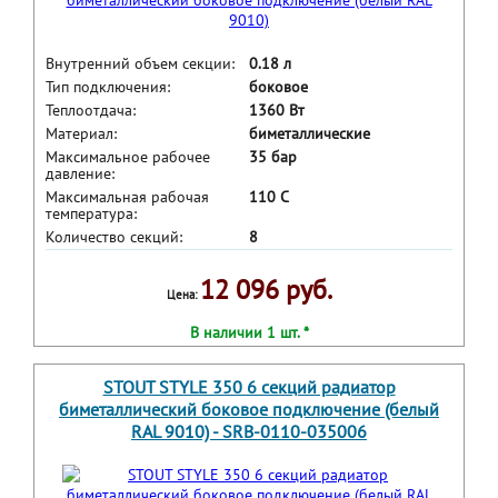
Внутренний объем секции:
0.18 л
Тип подключения:
боковое
Теплоотдача:
1360 Вт
Материал:
биметаллические
Максимальное рабочее
35 бар
давление:
Максимальная рабочая
110 С
температура:
Количество секций:
8
12 096 руб.
Цена:
В наличии 1 шт. *
STOUT STYLE 350 6 секций радиатор
биметаллический боковое подключение (белый
RAL 9010) - SRB-0110-035006