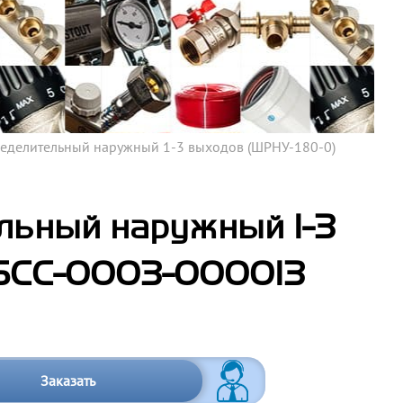
еделительный наружный 1-3 выходов (ШРНУ-180-0)
льный наружный 1-3
 SCC-0003-000013
Заказать