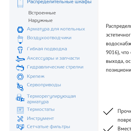
Распределительные шкафы
Встроенные
Наружные
Распредел
Арматура для котельных
эстетичног
Воздухоотводчики
водоснабж
Гибкая подводка
9016), чт
Аксессуары и запчасти
выхода, о
Гидравлические стрелки
позициони
Крепеж
Сервоприводы
Терморегулирующая
арматура
Термостаты
Прочн
Инструмент
повр
Сетчатые фильтры
Вмест