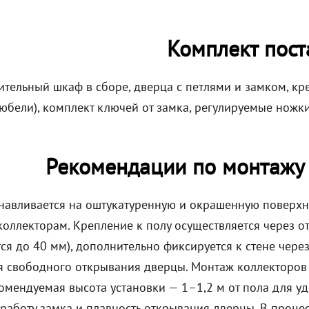
Комплект пост
ительный шкаф в сборе, дверца с петлями и замком, к
юбели), комплект ключей от замка, регулируемые ножки
Рекомендации по монтажу
навливается на оштукатуренную и окрашенную поверхно
коллекторам. Крепление к полу осуществляется через о
ся до 40 мм), дополнительно фиксируется к стене чере
я свободного открывания дверцы. Монтаж коллекторо
комендуемая высота установки — 1–1,2 м от пола для у
 работу замка и плавность открывания дверцы. В проце