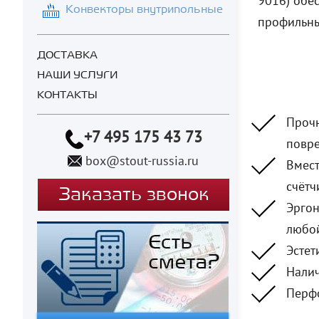
9016) обе
Конвекторы внутрипольные
профильны
ДОСТАВКА
НАШИ УСЛУГИ
КОНТАКТЫ
Прочн
+7 495 175 43 73
повр
box@stout-russia.ru
Вмест
счётч
Заказать звонок
Эргон
любой
Эстет
Налич
Перфо