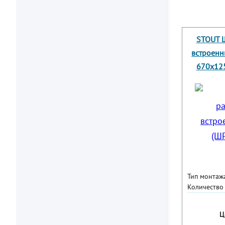
STOUT 
встроенн
670х125
Тип монтаж
Количество
Ц