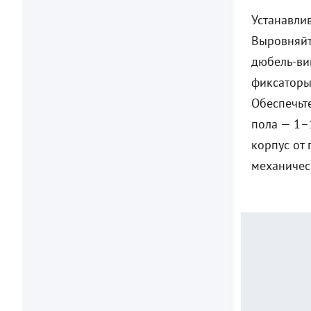
Устанавли
Выровняйт
дюбель-ви
фиксаторы
Обеспечьт
пола — 1–
корпус от
механичес