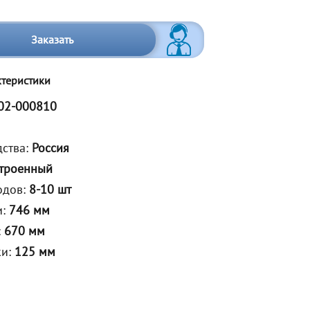
Заказать
ктеристики
02-000810
дства:
Россия
троенный
одов:
8-10 шт
и:
746 мм
:
670 мм
ки:
125 мм