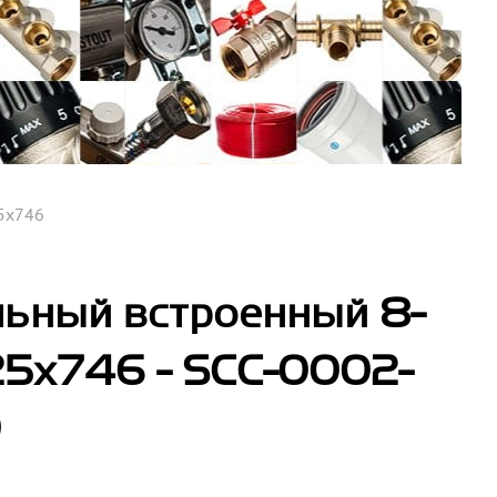
5х746
ьный встроенный 8-
25х746 - SCC-0002-
0