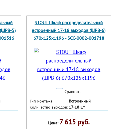
ельный
STOUT Шкаф распределительный
(ШРВ-5)
встроенный 17-18 выходов (ШРВ-6)
001316
670х125х1196 - SCC-0002-001718
Сравнить
й
Тип монтажа:
Встроенный
Количество выходов:
17-18 шт
7 615 руб.
Цена: