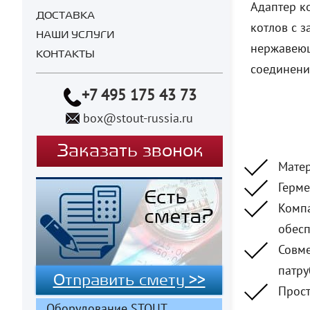
Адаптер к
ДОСТАВКА
котлов с 
НАШИ УСЛУГИ
нержавеющ
КОНТАКТЫ
соединени
+7 495 175 43 73
box@stout-russia.ru
Заказать звонок
Матер
Герме
Компа
обесп
Совме
патру
Отправить смету >>
Прост
Оборудование STOUT