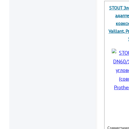
STOUT Эл
адапте
коакс
Vaillant, 
Совместимо