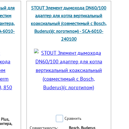
ный для
STOUT Элемент дымохода DN60/100
местим
адаптер для котла вертикальный
Пантера,
коаксиальный (совместимый с Bosch,
A-6010-
Buderus)(с логотипом) - SCA-6010-
240100
Сравнить
 Plus,
антера,
Совместимость:
Bosch, Buderus