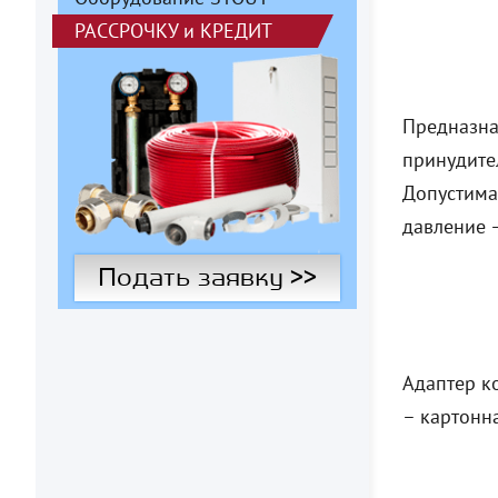
РАССРОЧКУ
и
КРЕДИТ
Предназна
принудите
Допустима
давление –
Подать заявку >>
Адаптер ко
– картонн