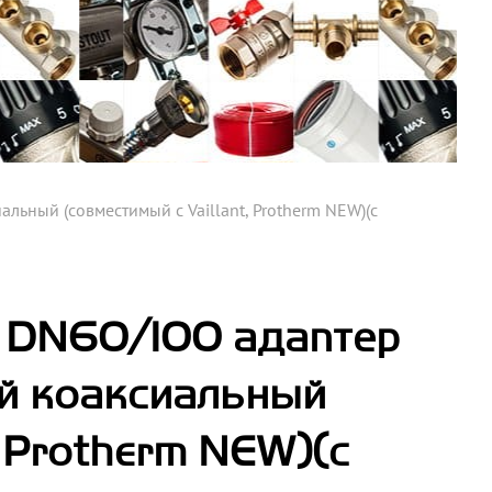
ьный (совместимый с Vaillant, Protherm NEW)(с
 DN60/100 адаптер
ый коаксиальный
, Protherm NEW)(с