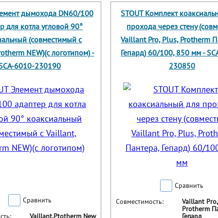
емент дымохода DN60/100
STOUT Комплект коаксиаль
р для котла угловой 90°
прохода через стену (сов
иальный (совместимый с
Vaillant Pro, Plus, Protherm 
Protherm NEW)(с логотипом) -
Гепард) 60/100, 850 мм - SC
SCA-6010-230190
230850
Сравнить
Сравнить
Совместимость:
Vaillant Pro,
Protherm П
сть:
Vaillant,Ptotherm New
Гепард