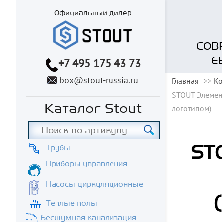
Официальный дилер
СОВ
Е
+7 495 175 43 73
box@stout-russia.ru
Главная
К
STOUT Элемент
Каталог Stout
логотипом)
Трубы
ST
Приборы управления
Насосы циркуляционные
Теплые полы
Бесшумная канализация