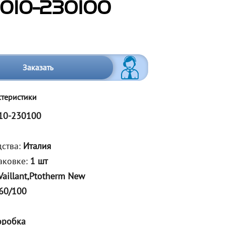
6010-230100
Заказать
ктеристики
10-230100
дства:
Италия
аковке:
1 шт
Vaillant,Ptotherm New
60/100
оробка