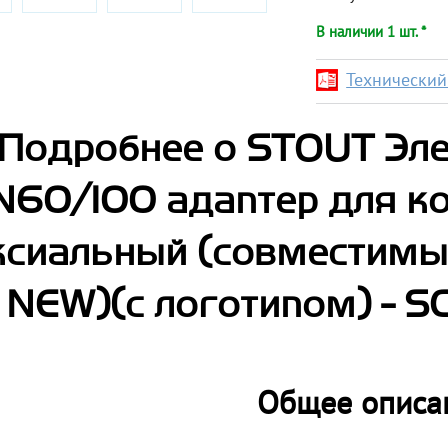
В наличии 1 шт. *
Технический 
Подробнее о STOUT Эл
N60/100 адаптер для к
сиальный (совместимый 
NEW)(с логотипом) - S
Общее описа