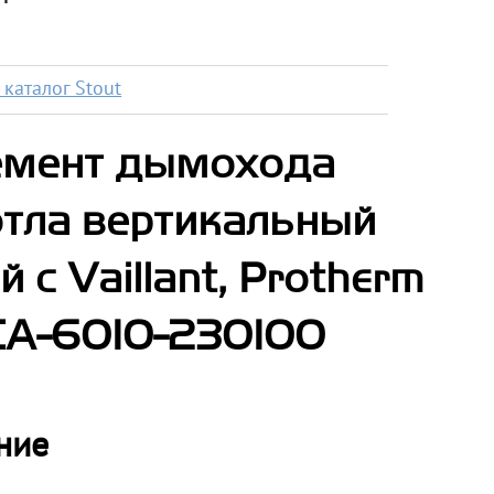
каталог Stout
емент дымохода
отла вертикальный
с Vaillant, Protherm
CA-6010-230100
ние