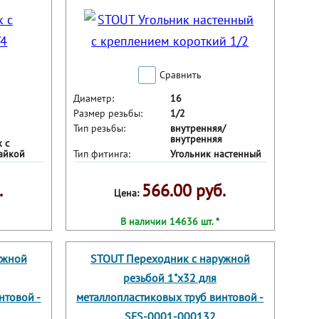
Сравнить
Диаметр:
16
Размер резьбы:
1/2
Тип резьбы:
внутренняя/
внутренняя
 с
айкой
Тип фитинга:
Угольник настенный
.
566.00 руб.
Цена:
В наличии 14636 шт. *
ужной
STOUT Переходник с наружной
резьбой 1"х32 для
нтовой -
металлопластиковых труб винтовой -
SFS-0001-000132