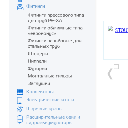
Фитинги
Фитинги прессового типа
для труб PE-XA
Фитинги обжимные типа
«евроконус»
Фитинги резьбовые для
стальных труб
Штуцеры
Ниппели
Футорки
Монтажные гильзы
Заглушки
Коллекторы
Электрические котлы
Шаровые краны
Расширительные баки и
гидроаккумуляторы