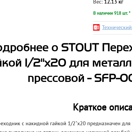
Вес:
12.13 кг
В наличии 918 шт. *
Технический 
дробнее о STOUT Пере
йкой 1/2"х20 для метал
прессовой - SFP-0
Краткое опис
еходник с накидной гайкой 1/2"х20 предназначен для