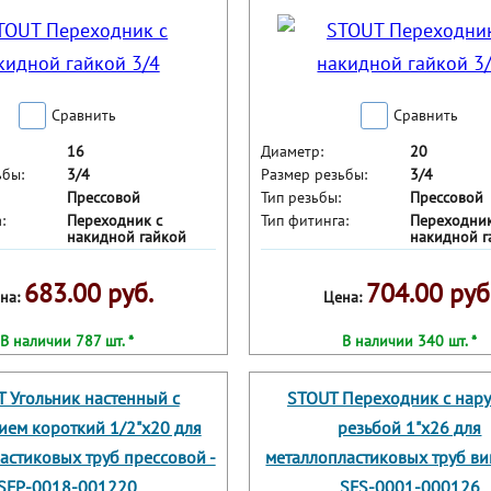
Сравнить
Сравнить
16
Диаметр:
20
ьбы:
3/4
Размер резьбы:
3/4
Прессовой
Тип резьбы:
Прессовой
:
Переходник с
Тип фитинга:
Переходник
накидной гайкой
накидной г
683.00 руб.
704.00 руб
на:
Цена:
В наличии 787 шт. *
В наличии 340 шт. *
 Угольник настенный с
STOUT Переходник с нар
ием короткий 1/2"х20 для
резьбой 1"х26 для
астиковых труб прессовой -
металлопластиковых труб ви
SFP-0018-001220
SFS-0001-000126