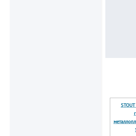
STOUT 
металлопл