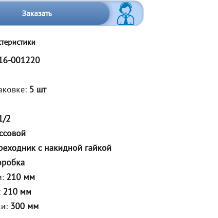
Заказать
ктеристики
16-001220
аковке:
5 шт
1/2
ссовой
реходник с накидной гайкой
оробка
и:
210 мм
:
210 мм
ки:
300 мм