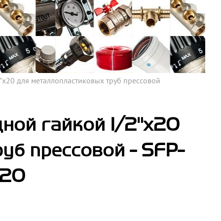
"х20 для металлопластиковых труб прессовой
ной гайкой 1/2"х20
уб прессовой - SFP-
220