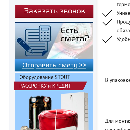
герме
Заказать звонок
Униве
Проду
обяза
Удобн
Отправить смету >>
Оборудование STOUT
В упаковк
РАССРОЧКУ
и
КРЕДИТ
Для монта
откалибру