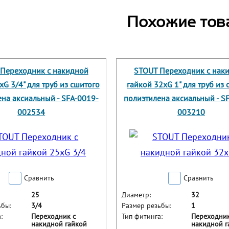
Похожие тов
Переходник с накидной
STOUT Переходник с нак
xG 3/4" для труб из сшитого
гайкой 32xG 1" для труб из
на аксиальный - SFA-0019-
полиэтилена аксиальный - S
002534
003210
Сравнить
Сравнить
25
Диаметр:
32
ьбы:
3/4
Размер резьбы:
1
:
Переходник с
Тип фитинга:
Переходник
накидной гайкой
накидной г