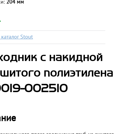
ки:
204 мм
*
каталог Stout
ходник с накидной
 сшитого полиэтилена
0019-002510
ание