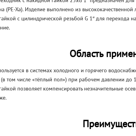
еходник с накидной гайкой 25xG 1″ предназначен для 
на (PE-Xa). Изделие выполнено из высококачественной 
гайкой с цилиндрической резьбой G 1″ для перехода н
ние.
Область приме
пользуется в системах холодного и горячего водоснабж
(в том числе «тёплый пол») при рабочем давлении до 1
гайкой позволяет компенсировать незначительные осе
же.
Преимущест