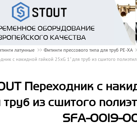
РЕМЕННОЕ ОБОРУДОВАНИЕ
ВРОПЕЙСКОГО КАЧЕСТВА
тинги латунные
Фитинги прессового типа для труб PE-XA
дник с накидной гайкой 25xG 1" для труб из сшитого полиэти
OUT Переходник с накид
 труб из сшитого полиэ
SFA-0019-0