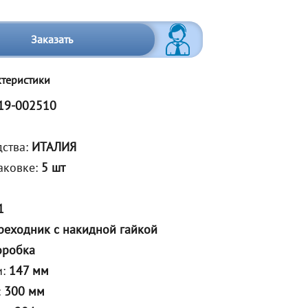
Заказать
ктеристики
19-002510
дства:
ИТАЛИЯ
аковке:
5 шт
1
реходник с накидной гайкой
оробка
и:
147 мм
:
300 мм