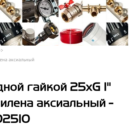
лена аксиальный
ной гайкой 25xG 1"
тилена аксиальный -
02510