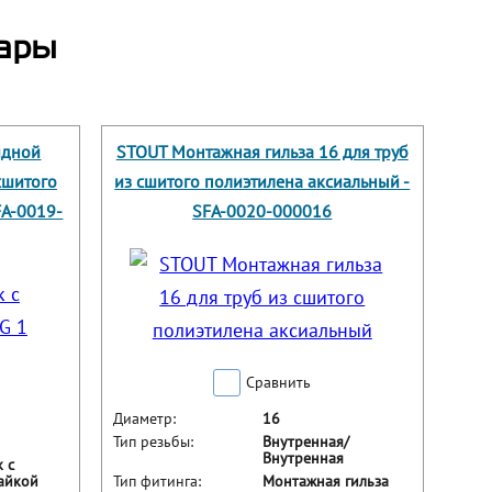
ары
идной
STOUT Монтажная гильза 16 для труб
 сшитого
из сшитого полиэтилена аксиальный -
FA-0019-
SFA-0020-000016
Сравнить
Диаметр:
16
Тип резьбы:
Внутренная/
Внутренная
 с
айкой
Тип фитинга:
Монтажная гильза