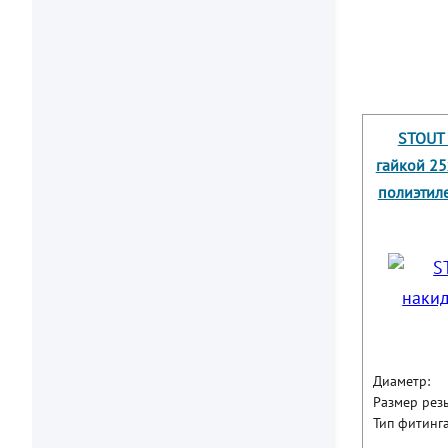
STOUT 
гайкой 25
полиэтиле
Диаметр:
Размер рез
Тип фитинга