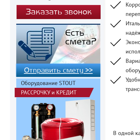
Корро
Заказать звонок
переп
Италь
надёж
Эконо
испол
Вариа
обору
Отправить смету >>
Удобн
Оборудование STOUT
транс
РАССРОЧКУ
и
КРЕДИТ
В одной к