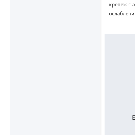
крепеж с 
ослаблени
Е