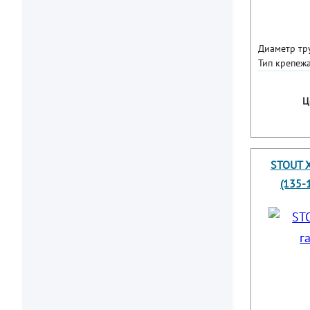
Диаметр тр
Тип крепежа
Ц
STOUT Х
(135-