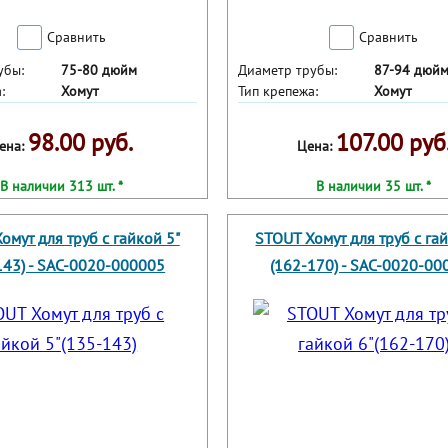
Сравнить
Сравнить
убы:
75-80 дюйм
Диаметр трубы:
87-94 дюй
:
Хомут
Тип крепежа:
Хомут
98.00 руб.
107.00 руб
ена:
Цена:
В наличии 313 шт. *
В наличии 35 шт. *
омут для труб с гайкой 5"
STOUT Хомут для труб с га
143) - SAC-0020-000005
(162-170) - SAC-0020-00