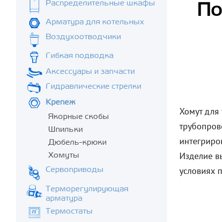
Распределительные шкафы
По
Арматура для котельных
Воздухоотводчики
Гибкая подводка
Аксессуары и запчасти
Гидравлические стрелки
Крепеж
Хомут для 
Якорные скобы
трубопров
Шпильки
интегриро
Дюбель-крюки
Изделие в
Хомуты
условиях 
Сервоприводы
Терморегулирующая
арматура
Термостаты