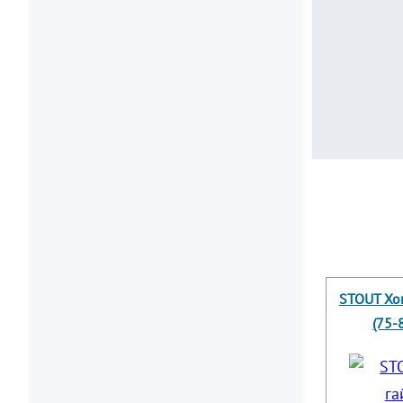
STOUT Хом
(75-