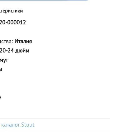
ктеристики
20-000012
дства:
Италия
20-24 дюйм
мут
м
м
каталог Stout