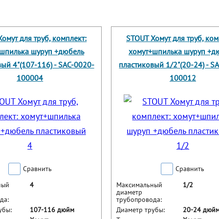
омут для труб, комплект:
STOUT Хомут для труб, ком
шпилька шуруп +дюбель
хомут+шпилька шуруп +д
ый 4"(107-116) - SAC-0020-
пластиковый 1/2"(20-24) - S
100004
100012
Сравнить
Сравнить
ный
4
Максимальный
1/2
диаметр
да:
трубопровода:
убы:
107-116 дюйм
Диаметр трубы:
20-24 дюй