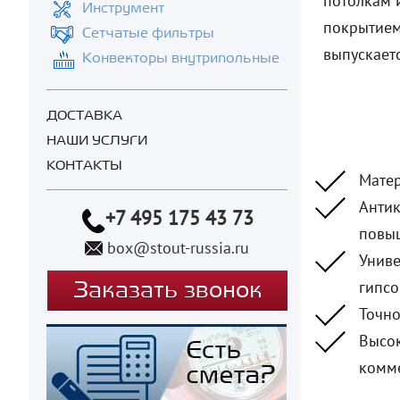
потолкам 
Инструмент
покрытием
Сетчатые фильтры
выпускает
Конвекторы внутрипольные
ДОСТАВКА
НАШИ УСЛУГИ
КОНТАКТЫ
Матер
Антик
+7 495 175 43 73
повы
box@stout-russia.ru
Униве
гипсо
Заказать звонок
Точно
Высок
комме