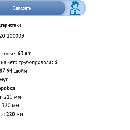
Заказать
ктеристики
20-100003
аковке:
60 шт
иаметр трубопровода:
3
87-94 дюйм
мут
оробка
и:
210 мм
:
320 мм
ки:
220 мм