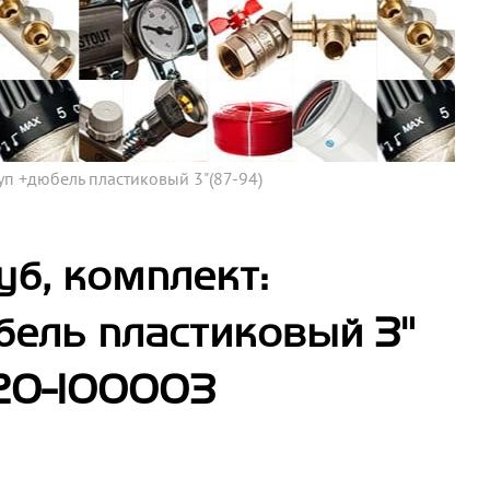
уп +дюбель пластиковый 3"(87-94)
б, комплект:
ель пластиковый 3"
020-100003