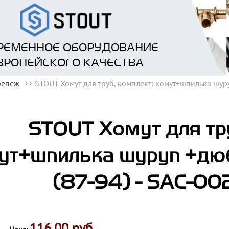
РЕМЕННОЕ ОБОРУДОВАНИЕ
ВРОПЕЙСКОГО КАЧЕСТВА
репеж
STOUT Хомут для труб, комплект: хомут+шпилька шур
STOUT Хомут для тру
ут+шпилька шуруп +дюб
(87-94) - SAC-0
116.00 руб.