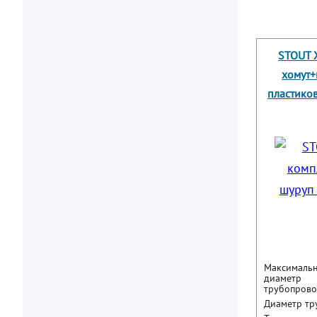
STOUT Х
хомут+
пластиков
Максималь
диаметр
трубопрово
Диаметр тр