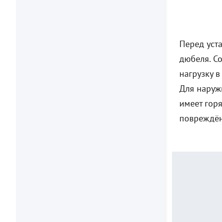
Перед уста
дюбеля. С
нагрузку 
Для наруж
имеет гор
повреждён