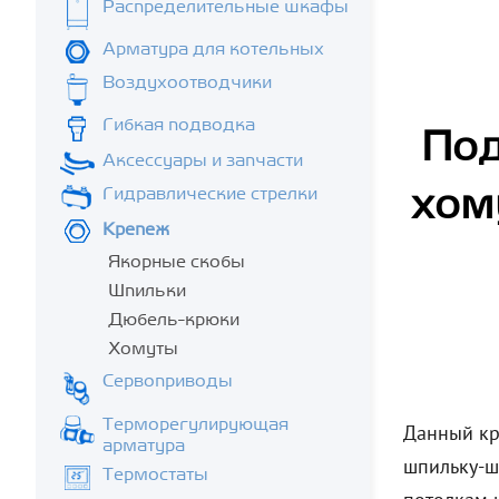
Распределительные шкафы
Арматура для котельных
Воздухоотводчики
Гибкая подводка
Под
Аксессуары и запчасти
Гидравлические стрелки
хом
Крепеж
Якорные скобы
Шпильки
Дюбель-крюки
Хомуты
Сервоприводы
Терморегулирующая
Данный кр
арматура
шпильку-ш
Термостаты