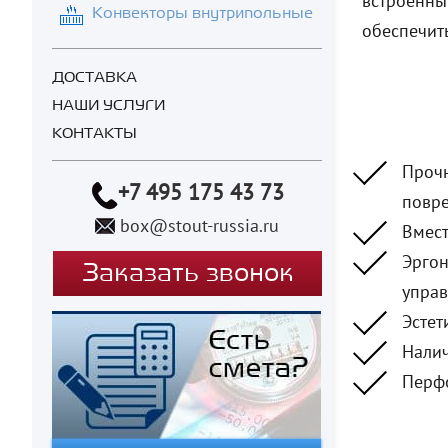
встроенны
Конвекторы внутрипольные
обеспечит
ДОСТАВКА
НАШИ УСЛУГИ
КОНТАКТЫ
Прочн
+7 495 175 43 73
повр
box@stout-russia.ru
Вмест
Эргон
Заказать звонок
управ
Эстет
Налич
Перфо