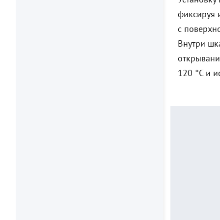
фиксируя 
с поверхн
Внутри шк
открывани
120 °C и 