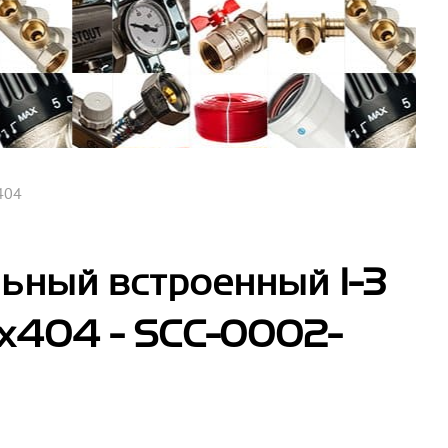
404
ьный встроенный 1-3
х404 - SCC-0002-