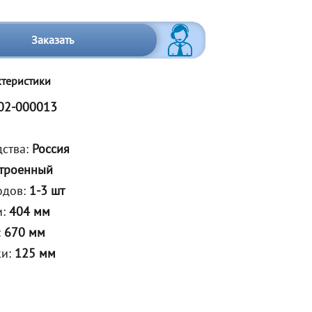
Заказать
ктеристики
02-000013
дства:
Россия
троенный
одов:
1-3 шт
и:
404 мм
:
670 мм
ки:
125 мм