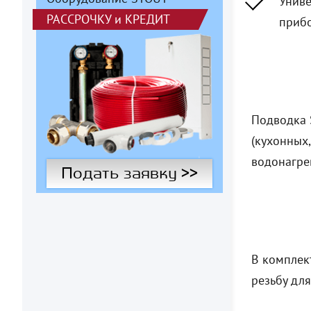
Униве
РАССРОЧКУ
и
КРЕДИТ
прибо
Подводка 
(кухонных,
водонагре
Подать заявку >>
В комплект
резьбу для