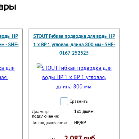
ары
 воды НР
STOUT Гибкая подводка для воды НР
мм - SHF-
1 х ВР 1 угловая, длина 800 мм - SHF-
0167-252525
Сравнить
Диаметр
1х1 дюйм
подключения:
Тип подключения:
НР/ВР
2 087 руб.