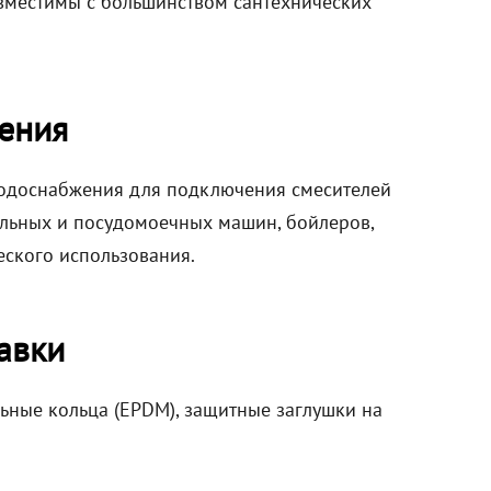
вместимы с большинством сантехнических
ения
водоснабжения для подключения смесителей
ральных и посудомоечных машин, бойлеров,
еского использования.
авки
льные кольца (EPDM), защитные заглушки на