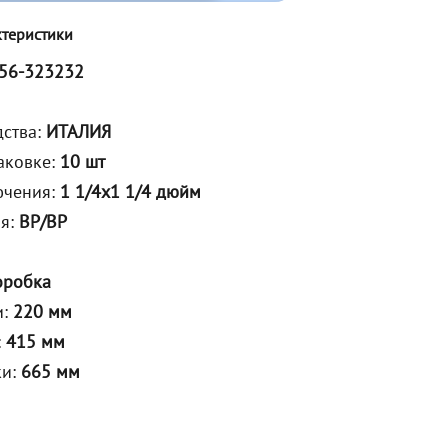
ктеристики
56-323232
дства:
ИТАЛИЯ
аковке:
10 шт
ючения:
1 1/4х1 1/4 дюйм
ия:
ВР/ВР
оробка
и:
220 мм
:
415 мм
ки:
665 мм