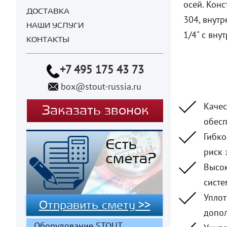
осей. Кон
ДОСТАВКА
304, внут
НАШИ УСЛУГИ
1/4" с вну
КОНТАКТЫ
+7 495 175 43 73
box@stout-russia.ru
Качес
Заказать звонок
обесп
Гибко
риск 
Высок
систе
Уплот
Отправить смету >>
допол
Оборудование STOUT