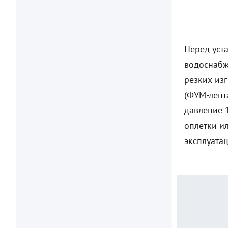
Перед уст
водоснабж
резких из
(ФУМ-лент
давление 
оплётки и
эксплуатац