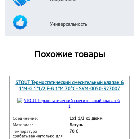
Универсальность
Похожие товары
STOUT Термостатический смесительный клапан G
1"M-G 1"1/2 F-G 1"M 70°С - SVM-0050-327007
Соединение:
1x1 1/2 x1 дюйм
Материал:
Латунь
Температура
70 С
срабатывания(только для