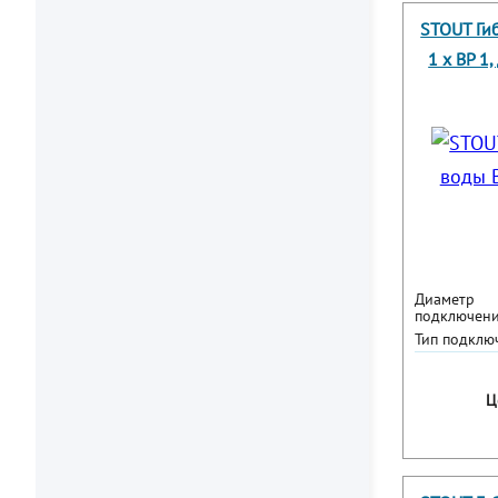
STOUT Ги
1 х ВР 1
Диаметр
подключени
Тип подклю
Ц