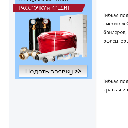
РАССРОЧКУ
и
КРЕДИТ
Гибкая по
смесителе
бойлеров,
офисы, об
Подать заявку >>
Гибкая под
краткая ин