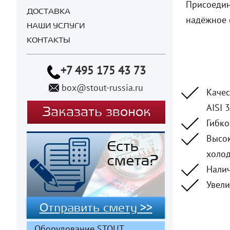
Присоедин
ДОСТАВКА
надёжное 
НАШИ УСЛУГИ
КОНТАКТЫ
+7 495 175 43 73
box@stout-russia.ru
Качес
AISI 
Заказать звонок
Гибко
Высок
холод
Налич
Увели
Отправить смету >>
Оборудование STOUT