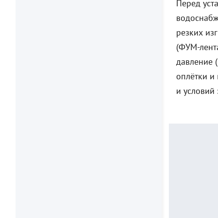
Перед уст
водоснабж
резких из
(ФУМ-лент
давление (
оплётки и
и условий 