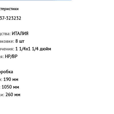
ктеристики
37-323232
дства:
ИТАЛИЯ
аковке:
8 шт
ючения:
1 1/4х1 1/4 дюйм
ия:
НР/ВР
оробка
и:
190 мм
:
1050 мм
ки:
260 мм