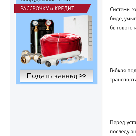
РАССРОЧКУ
и
КРЕДИТ
Системы х
биде, умы
бытового 
Гибкая по
Подать заявку >>
транспорти
Перед уст
последующ