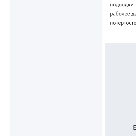
подводки.
рабочее да
потёртост
Е