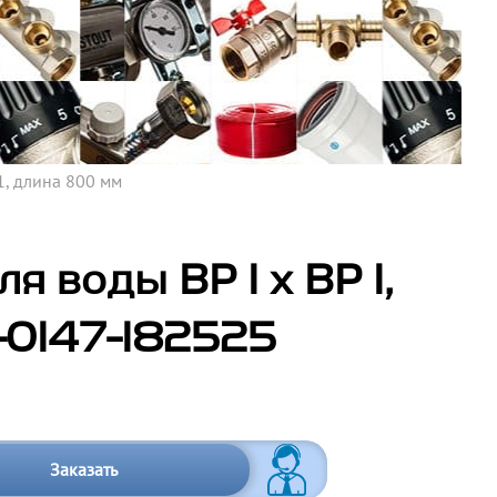
1, длина 800 мм
 воды ВР 1 х ВР 1,
-0147-182525
Заказать