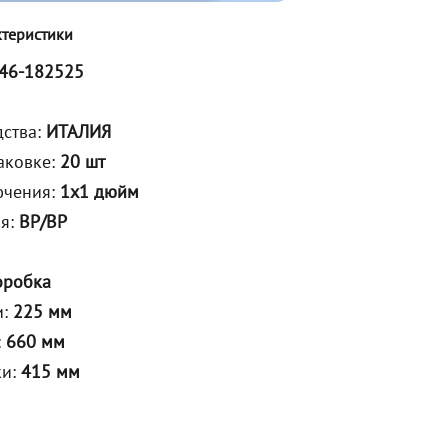
ктеристики
46-182525
дства:
ИТАЛИЯ
аковке:
20 шт
ючения:
1х1 дюйм
ия:
ВР/ВР
оробка
и:
225 мм
:
660 мм
ки:
415 мм